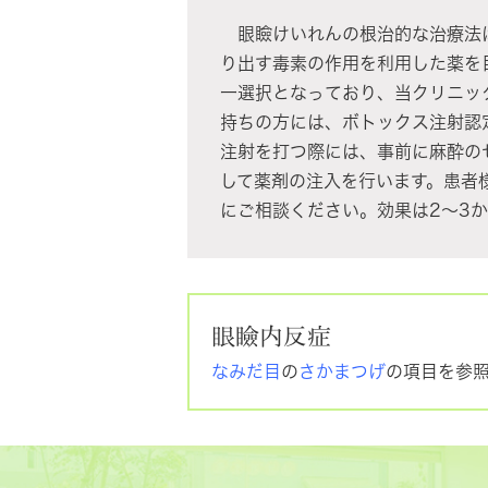
眼瞼けいれんの根治的な治療法は
り出す毒素の作用を利用した薬を
一選択となっており、当クリニッ
持ちの方には、ボトックス注射認
注射を打つ際には、事前に麻酔の
して薬剤の注入を行います。患者
にご相談ください。効果は2～3
眼瞼内反症
なみだ目
の
さかまつげ
の項目を参