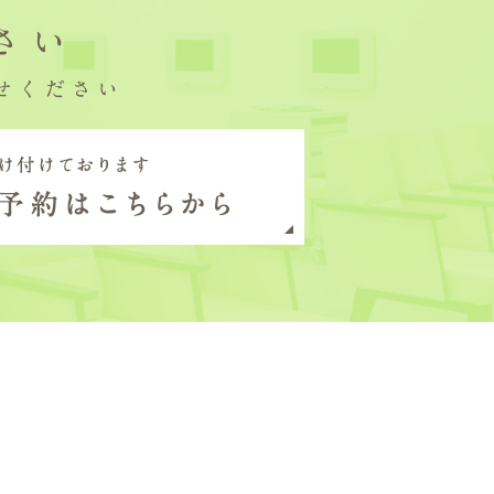
さい
せください